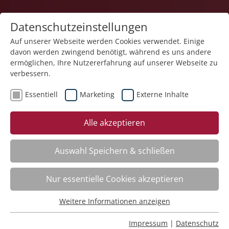
Datenschutzeinstellungen
Auf unserer Webseite werden Cookies verwendet. Einige
davon werden zwingend benötigt, während es uns andere
1
ermöglichen, Ihre Nutzererfahrung auf unserer Webseite zu
verbessern.
Essentiell
Marketing
Externe Inhalte
Veranstaltung "Systemisches Arbeiten in der
Alle akzeptieren
Erziehung, Betreuung und Assistenz von Kindern,
Jugendlichen und Erwachsenen – Übungstag" (Nr.
07) wurde in den Warenkorb gelegt.
Auswahl Speichern & schließen
Fachbereich
Nur essentielle Cookies akzeptieren
Weitere Informationen anzeigen
ADHS. Aufmerksamkeitsdefizit-Hyperaktivitätsstörung
Essentiell
Nr.:
261101
Essentielle Cookies werden für grundlegende Funktionen
Impressum
|
Datenschutz
Wann:
Mo.
16.11.2026, 9.00 Uhr