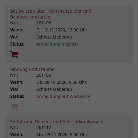
Browsers und die Einstellungen
Basiswissen über Krankheitsbilder und
exklusiv für diese Website zu speichern.
Name
PHPSESSID
Behinderungsarten
Zweck
Dadurch wird gewährleistet, dass
Nr.:
261108
Aktionen, die bei späteren Besuchen
Anbieter
stiftung-liebenau.de
Wann:
Fr.
13.11.2026, 13.00 Uhr
derselben Website durchgeführt
Wo:
Schloss Liebenau
werden, mit derselben
Laufzeit
Session
Status:
Anmeldung möglich
Benutzerkennung verknüpft werden.
Behält die Zustände des Benutzers bei
Zweck
allen Seitenanfragen bei.
Name
_clsk
Bindung und Trauma
Nr.:
261109
Anbieter
www.clarity.ms
Wann:
Do.
08.10.2026, 9.00 Uhr
Wo:
Schloss Liebenau
Laufzeit
1 Jahr
Status:
Anmeldung auf Warteliste
Microsoft Clarity setzt dieses Cookie,
um die Seitenaufrufe eines Benutzers
Zweck
zu speichern und in einer einzigen
Einführung Demenz und Alterserkrankungen
Sitzungsaufzeichnung
Nr.:
261112
zusammenzufassen.
Wann:
Mo.
23.11.2026, 9.00 Uhr