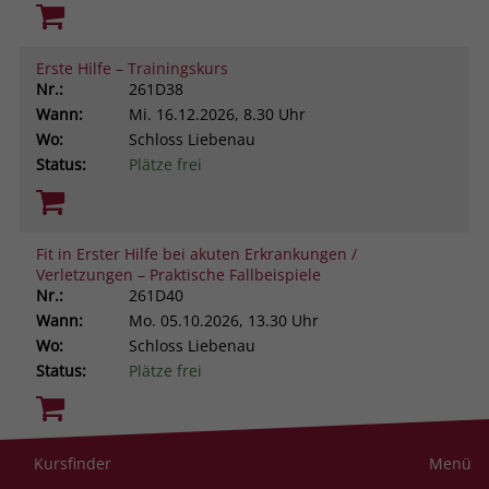
Erste Hilfe – Trainingskurs
Nr.:
261D38
Wann:
Mi.
16.12.2026, 8.30 Uhr
Wo:
Schloss Liebenau
Status:
Plätze frei
Fit in Erster Hilfe bei akuten Erkrankungen /
Verletzungen – Praktische Fallbeispiele
Nr.:
261D40
Wann:
Mo.
05.10.2026, 13.30 Uhr
Wo:
Schloss Liebenau
Status:
Plätze frei
Resilienz im helfenden Beruf. Was uns stark macht
Kursfinder
Menü
gegen Stress und Belastung