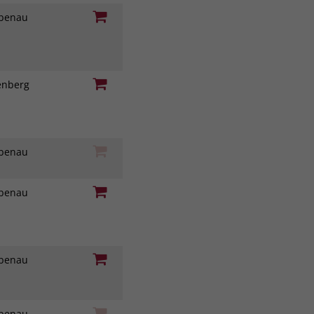
iebenau
genberg
iebenau
iebenau
iebenau
iebenau