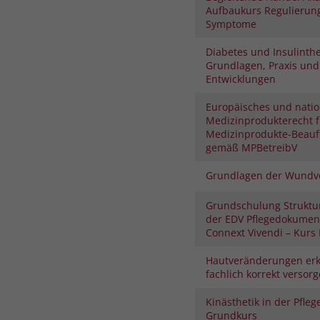
Aufbaukurs Regulierung
Symptome
Diabetes und Insulinthe
Grundlagen, Praxis und
Entwicklungen
Europäisches und natio
Medizinprodukterecht f
Medizinprodukte-Beauf
gemäß MPBetreibV
Grundlagen der Wundv
Grundschulung Struktu
der EDV Pflegedokument
Connext Vivendi – Kurs I
Hautveränderungen er
fachlich korrekt versor
Kinästhetik in der Pfleg
Grundkurs