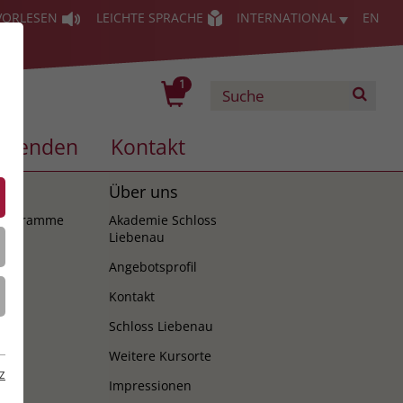
VORLESEN
LEICHTE SPRACHE
INTERNATIONAL
EN
1
Spenden
Kontakt
es
Über uns
programme
Akademie Schloss
Liebenau
Angebotsprofil
Kontakt
Schloss Liebenau
Weitere Kursorte
z
Impressionen