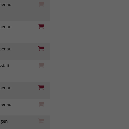
iebenau
iebenau
iebenau
statt
z
iebenau
iebenau
ingen