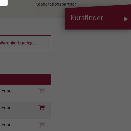
Kooperationspartner
Kursfinder
Warenkorb gelegt.
iebenau
iebenau
iebenau