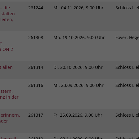
– die
261244
Mi.
04.11.2026, 9.00 Uhr
Schloss L
stalten
eiten,
261308
Mo.
19.10.2026, 9.00 Uhr
Foyer, He
t
h QN 2
 allen
261314
Di.
20.10.2026, 9.00 Uhr
Schloss L
261316
Mi.
23.09.2026, 9.00 Uhr
Schloss L
stern.
nz in der
 erinnern.
261317
Fr.
25.09.2026, 9.00 Uhr
Schloss L
nder
Man soll
261319
Di.
03.11.2026, 9.00 Uhr
Schloss L