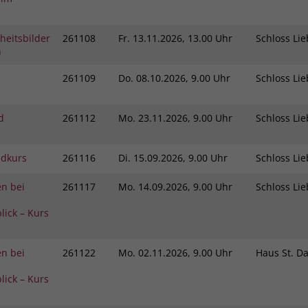
Zweck
dass Aktionen, die bei späteren Besuchen
Name
PHPSESSID
derselben Website durchgeführt werden, mit
heitsbilder
261108
Fr.
13.11.2026, 13.00 Uhr
Schloss L
derselben Benutzerkennung verknüpft
Anbieter
stiftung-liebenau.de
n
werden.
Laufzeit
Session
261109
Do.
08.10.2026, 9.00 Uhr
Schloss L
Name
_clsk
Behält die Zustände des Benutzers bei allen
Zweck
d
261112
Mo.
23.11.2026, 9.00 Uhr
Schloss L
Seitenanfragen bei.
Anbieter
www.clarity.ms
ndkurs
261116
Di.
15.09.2026, 9.00 Uhr
Schloss L
Laufzeit
1 Jahr
n bei
261117
Mo.
14.09.2026, 9.00 Uhr
Schloss L
Microsoft Clarity setzt dieses Cookie, um die
Seitenaufrufe eines Benutzers zu speichern
lick – Kurs
Zweck
und in einer einzigen Sitzungsaufzeichnung
zusammenzufassen.
n bei
261122
Mo.
02.11.2026, 9.00 Uhr
Haus St. D
lick – Kurs