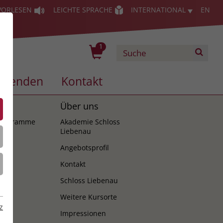
VORLESEN
LEICHTE SPRACHE
INTERNATIONAL
EN
1
Spenden
Kontakt
es
Über uns
programme
Akademie Schloss
Liebenau
Angebotsprofil
Kontakt
Schloss Liebenau
Weitere Kursorte
z
Impressionen