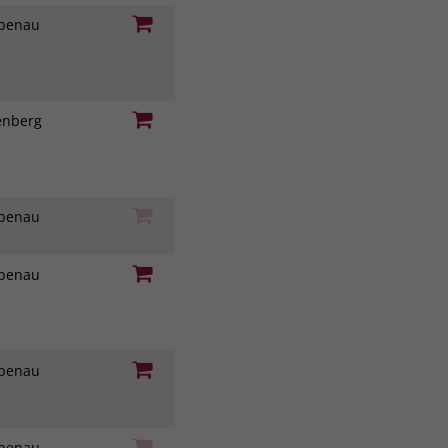
iebenau
genberg
iebenau
iebenau
iebenau
iebenau