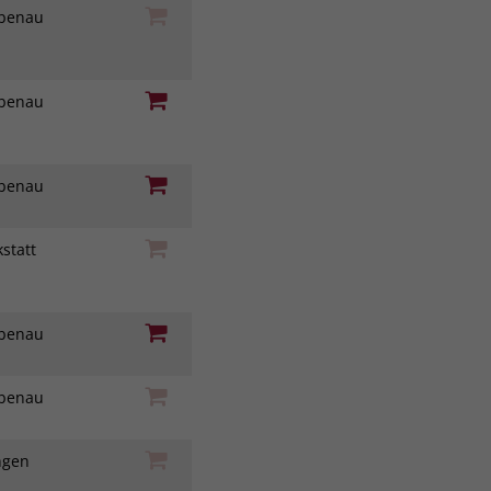
iebenau
iebenau
iebenau
statt
z
iebenau
iebenau
ingen