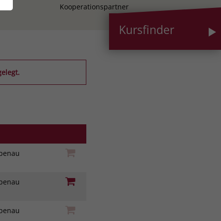
Kooperationspartner
Kursfinder
elegt.
iebenau
iebenau
iebenau