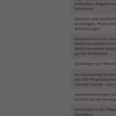
Aufbaukurs Regulierung
Symptome
Diabetes und Insulinthe
Grundlagen, Praxis und
Entwicklungen
Europäisches und natio
Medizinprodukterecht f
Medizinprodukte-Beauf
gemäß MPBetreibV
Grundlagen der Wundv
Grundschulung Struktu
der EDV Pflegedokument
Connext Vivendi – Kurs I
Hautveränderungen er
fachlich korrekt versor
Kinästhetik in der Pfleg
Grundkurs