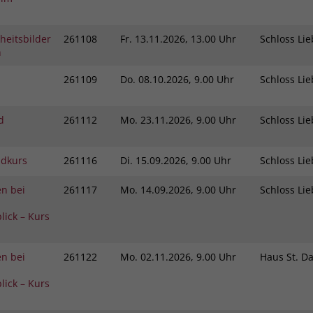
Zweck
dass Aktionen, die bei späteren Besuchen
Name
PHPSESSID
derselben Website durchgeführt werden, mit
heitsbilder
261108
Fr.
13.11.2026, 13.00 Uhr
Schloss L
derselben Benutzerkennung verknüpft
Anbieter
stiftung-liebenau.de
n
werden.
Laufzeit
Session
261109
Do.
08.10.2026, 9.00 Uhr
Schloss L
Name
_clsk
Behält die Zustände des Benutzers bei allen
Zweck
d
261112
Mo.
23.11.2026, 9.00 Uhr
Schloss L
Seitenanfragen bei.
Anbieter
www.clarity.ms
ndkurs
261116
Di.
15.09.2026, 9.00 Uhr
Schloss L
Laufzeit
1 Jahr
n bei
261117
Mo.
14.09.2026, 9.00 Uhr
Schloss L
Microsoft Clarity setzt dieses Cookie, um die
Seitenaufrufe eines Benutzers zu speichern
lick – Kurs
Zweck
und in einer einzigen Sitzungsaufzeichnung
zusammenzufassen.
n bei
261122
Mo.
02.11.2026, 9.00 Uhr
Haus St. D
lick – Kurs