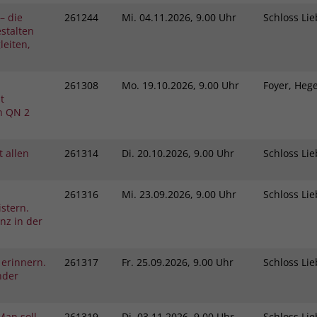
– die
261244
Mi.
04.11.2026, 9.00 Uhr
Schloss L
stalten
eiten,
261308
Mo.
19.10.2026, 9.00 Uhr
Foyer, He
t
h QN 2
 allen
261314
Di.
20.10.2026, 9.00 Uhr
Schloss L
261316
Mi.
23.09.2026, 9.00 Uhr
Schloss L
stern.
nz in der
 erinnern.
261317
Fr.
25.09.2026, 9.00 Uhr
Schloss L
nder
Man soll
261319
Di.
03.11.2026, 9.00 Uhr
Schloss L