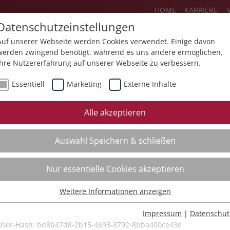
HOME
KARRIERE
Datenschutzeinstellungen
Auf unserer Webseite werden Cookies verwendet. Einige davon
werden zwingend benötigt, während es uns andere ermöglichen,
Ihre Nutzererfahrung auf unserer Webseite zu verbessern.
Über uns
Aktuelles
Akademie
Essentiell
Marketing
Externe Inhalte
ursfinder
Beratung
Aktuell
Alle akzeptieren
ursempfehlungen
Supervision
Bildungs
Auswahl Speichern & schließen
Coaching
Videos
Mediation
Nur essentielle Cookies akzeptieren
Kollegiale Beratung
Weitere Informationen anzeigen
Organisationsentwicklung
Essentiell
Bildungsberatung
Essentielle Cookies werden für grundlegende Funktionen der
Impressum
|
Datenschut
Webseite benötigt. Dadurch ist gewährleistet, dass die Webseite
User-Hash:
bd8b47d8-2b15-4693-8792-8bba400ce43e
Moderation