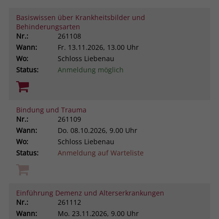
Browsers und die Einstellungen
Basiswissen über Krankheitsbilder und
exklusiv für diese Website zu speichern.
Name
PHPSESSID
Behinderungsarten
Zweck
Dadurch wird gewährleistet, dass
Nr.:
261108
Aktionen, die bei späteren Besuchen
Anbieter
stiftung-liebenau.de
Wann:
Fr.
13.11.2026, 13.00 Uhr
derselben Website durchgeführt
Wo:
Schloss Liebenau
werden, mit derselben
Laufzeit
Session
Status:
Anmeldung möglich
Benutzerkennung verknüpft werden.
Behält die Zustände des Benutzers bei
Zweck
allen Seitenanfragen bei.
Name
_clsk
Bindung und Trauma
Nr.:
261109
Anbieter
www.clarity.ms
Wann:
Do.
08.10.2026, 9.00 Uhr
Wo:
Schloss Liebenau
Laufzeit
1 Jahr
Status:
Anmeldung auf Warteliste
Microsoft Clarity setzt dieses Cookie,
um die Seitenaufrufe eines Benutzers
Zweck
zu speichern und in einer einzigen
Einführung Demenz und Alterserkrankungen
Sitzungsaufzeichnung
Nr.:
261112
zusammenzufassen.
Wann:
Mo.
23.11.2026, 9.00 Uhr