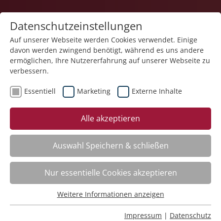
Datenschutzeinstellungen
Auf unserer Webseite werden Cookies verwendet. Einige
davon werden zwingend benötigt, während es uns andere
1
ermöglichen, Ihre Nutzererfahrung auf unserer Webseite zu
verbessern.
Essentiell
Marketing
Externe Inhalte
Veranstaltung "Wertschätzende Kommunikation in
Alle akzeptieren
hybriden Teams – Gemeinsam erfolgreich trotz
räumlicher Distanz" (Nr. 19) wurde in den
Warenkorb gelegt.
Auswahl Speichern & schließen
Fachbereich
Nur essentielle Cookies akzeptieren
Weitere Informationen anzeigen
ADHS. Aufmerksamkeitsdefizit-Hyperaktivitätsstörung
Essentiell
Nr.:
261101
Essentielle Cookies werden für grundlegende Funktionen
Impressum
|
Datenschutz
Wann:
Mo.
16.11.2026, 9.00 Uhr