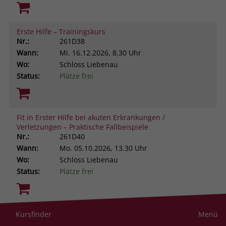
Erste Hilfe – Trainingskurs
Nr.:
261D38
Wann:
Mi.
16.12.2026, 8.30 Uhr
Wo:
Schloss Liebenau
Status:
Plätze frei
Fit in Erster Hilfe bei akuten Erkrankungen /
Verletzungen – Praktische Fallbeispiele
Nr.:
261D40
Wann:
Mo.
05.10.2026, 13.30 Uhr
Wo:
Schloss Liebenau
Status:
Plätze frei
Resilienz im helfenden Beruf. Was uns stark macht
Kursfinder
Menü
gegen Stress und Belastung